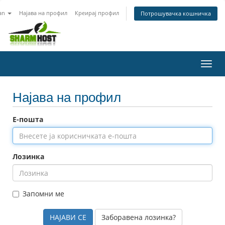
an
Најава на профил
Креирај профил
Потрошувачка кошничка
Вклу
ја
нави
Најава на профил
Е-пошта
Лозинка
Запомни ме
Заборавена лозинка?